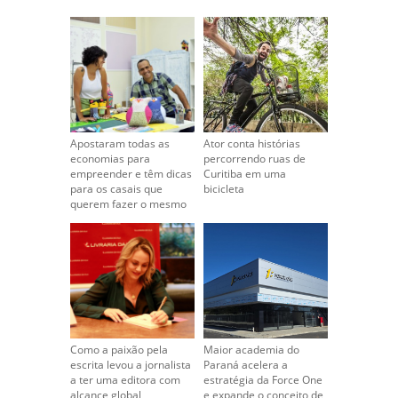
Apostaram todas as
Ator conta histórias
economias para
percorrendo ruas de
empreender e têm dicas
Curitiba em uma
para os casais que
bicicleta
querem fazer o mesmo
Como a paixão pela
Maior academia do
escrita levou a jornalista
Paraná acelera a
a ter uma editora com
estratégia da Force One
alcance global
e expande o conceito de