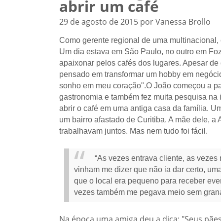
abrir um café
29 de agosto de 2015 por Vanessa Brollo
Como gerente regional de uma multinacional, 
Um dia estava em São Paulo, no outro em Foz
apaixonar pelos cafés dos lugares. Apesar de 
pensado em transformar um hobby em negócio
sonho em meu coração".O João começou a parti
gastronomia e também fez muita pesquisa na i
abrir o café em uma antiga casa da família.
um bairro afastado de Curitiba. A mãe dele, a
trabalhavam juntos. Mas nem tudo foi fácil.
“As vezes entrava cliente, as vezes
vinham me dizer que não ia dar certo, uma
que o local era pequeno para receber eve
vezes também me pegava meio sem grana 
Na época uma amiga deu a dica: "Seus pães