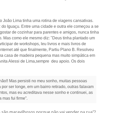
o João Lima tinha uma rotina de viagens cansativas.
 do Iguaçu. Entre uma cidade e outra ele começou a se
gostar de cozinhar para parentes e amigos, nunca tinha
. Mas como ele mesmo diz: "Deus tinha plantado um
cipar de workshops, leu livros e mais livros de
nternet até que finalmente, Partiu Plano B. Resolveu
 Uma casa de madeira pequena mas muito simpática em
 Anita Alessi de Lima,sempre deu apoio. Os dois
 não!! Mas persisti no meu sonho, muitas pessoas
 por ser longe, em um bairro retirado, outras falavam
ntos, mas eu acreditava nesse sonho e continuei, as
mas fui firme”.
 são maravilhosos porque não vai vender na rua"?