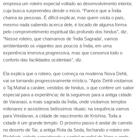
empresa um roteiro especial voltado ao desenvolvimento interior,
cuja busca surpreendeu desde o início. “Parece que a Índia
chama as pessoas. É difícil explicar, mas quem visita o país,
mesmo nada sabendo acerca dele, é tocado de alguma forma
pelo comprometimento espiritual tão profundo dos hindus”, diz.
“Nesse roteiro, que chamamos de ‘Índia Sagrada’, vamos
ambientando os viajantes aos poucos à Índia, em uma
experiência imersiva progressiva, mas que conserva todo o
conforto das facilidades ocidentais”, diz.
Ela explica que o roteiro, que começa na moderna Nova Dehli,
vai se tornando progressivamente místico. “Após Dehli visitamos
o Taj Mahal a caráter, vestidos de hindus, o que confere um sabor
especial para a experiência; de lá seguimos para a antiga cidade
de Varanasi, a mais sagrada da Índia, onde visitamos templos
milenares e assistimos belíssimos rituais; na sequência vamos
para Vrindavan, a cidade de nascimento de Krishna. Toda a
cidade é um grande templo. O próximo passo é andar de camelo
no deserto de Tar, a antiga Rota da Seda, fechando o roteiro em
Rishikeh, cidade considerada a capital mundial do Yoga e onde