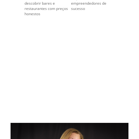
descobrir bares e
empreendedores de
restaurantes com preços
sucesso
honestos