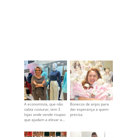
A economista, que não
Bonecos de anjos para
sabia costurar, tem 3
dar esperança a quem
lojas onde vende roupas
precisa
que ajudam a elevar a...