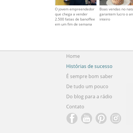
O jovem empreendedor
Boas vendas no nat
que chega a vender
garantem lucro o a
2.500 fatias de banoffee
inteiro
em um fim de semana
Home
Histórias de sucesso
É sempre bom saber
De tudo um pouco
Do blog para a rádio
Contato