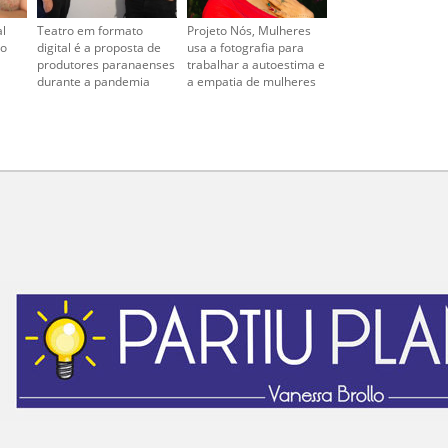
al
Teatro em formato
Projeto Nós, Mulheres
no
digital é a proposta de
usa a fotografia para
produtores paranaenses
trabalhar a autoestima e
durante a pandemia
a empatia de mulheres