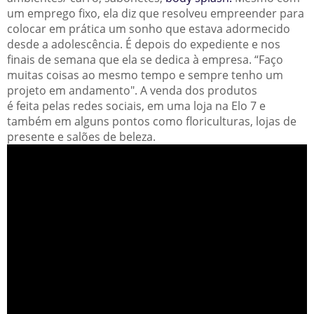
um emprego fixo, ela diz que resolveu empreender para
colocar em prática um sonho que estava adormecido
desde a adolescência. É depois do expediente e nos
finais de semana que ela se dedica à empresa. “Faço
muitas coisas ao mesmo tempo e sempre tenho um
projeto em andamento". A venda dos produtos
é feita pelas redes sociais, em uma loja na Elo 7 e
também em alguns pontos como floriculturas, lojas de
presente e salões de beleza.