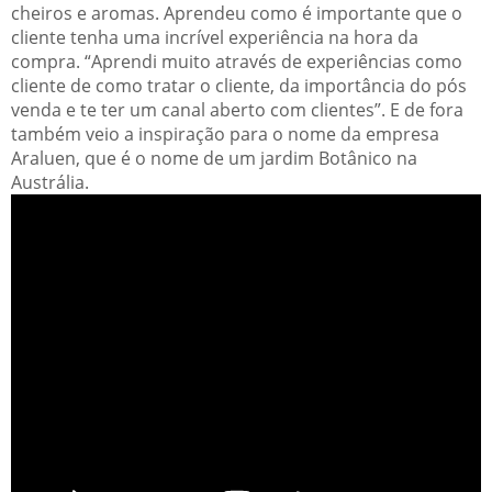
cheiros e aromas. Aprendeu como é importante que o
cliente tenha uma incrível experiência na hora da
compra. “Aprendi muito através de experiências como
cliente de como tratar o cliente, da importância do pós
venda e te
ter
um canal aberto com clientes”. E de fora
também veio a inspiração para o nome da empresa
Araluen, que é o nome de um jardim Botânico na
Austrália.