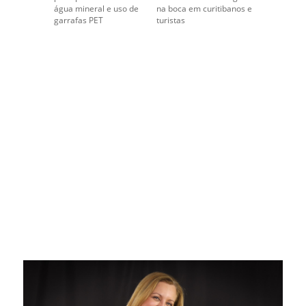
água mineral e uso de
na boca em curitibanos e
garrafas PET
turistas