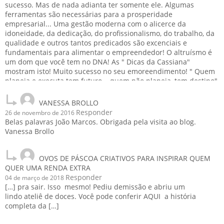
sucesso. Mas de nada adianta ter somente ele. Algumas
ferramentas são necessárias para a prosperidade
empresarial... Uma gestão moderna com o alicerce da
idoneidade, da dedicação, do profissionalismo, do trabalho, da
qualidade e outros tantos predicados são excenciais e
fundamentais para alimentar o empreendedor! O altruísmo é
um dom que você tem no DNA! As " Dicas da Cassiana"
mostram isto! Muito sucesso no seu emoreendimento! " Quem
planeja e executa tem futuro... quem não planeja, tem destino"
Abraços!
VANESSA BROLLO
Responder
26 de novembro de 2016
Belas palavras João Marcos. Obrigada pela visita ao blog.
Vanessa Brollo
OVOS DE PÁSCOA CRIATIVOS PARA INSPIRAR QUEM
QUER UMA RENDA EXTRA
Responder
04 de março de 2018
[…] pra sair. Isso mesmo! Pediu demissão e abriu um
lindo ateliê de doces. Você pode conferir AQUI a história
completa da […]