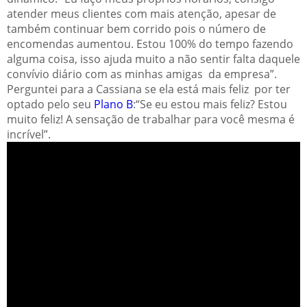
atender meus clientes com mais atenção, apesar de
também continuar bem corrido pois o número de
encomendas aumentou. Estou 100% do tempo fazendo
alguma coisa, isso ajuda muito a não sentir falta daquele
convívio diário com as minhas amigas da empresa”.
Perguntei para a Cassiana se ela está mais feliz por ter
optado pelo seu
Plano B
:“Se eu estou mais feliz? Estou
muito feliz! A sensação de trabalhar para você mesma é
incrível”.