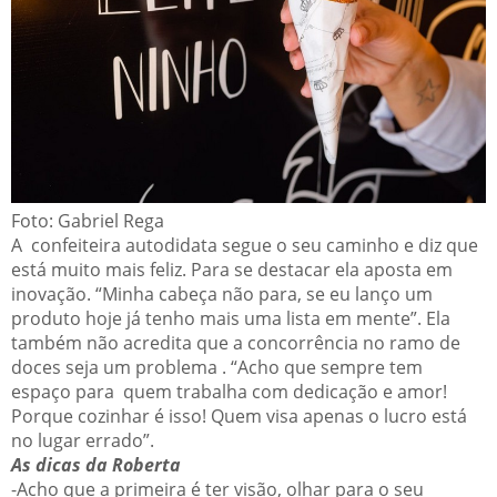
Foto: Gabriel Rega
A confeiteira autodidata segue o seu caminho e diz que
está muito mais feliz. Para se destacar ela aposta em
inovação. “Minha cabeça não para, se eu lanço um
produto hoje já tenho mais uma lista em mente”. Ela
também não acredita que a concorrência no ramo de
doces seja um problema . “Acho que sempre tem
espaço para quem trabalha com dedicação e amor!
Porque cozinhar é isso! Quem visa apenas o lucro está
no lugar errado”.
As dicas da Roberta
-Acho que a primeira é ter visão, olhar para o seu