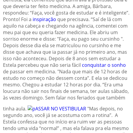
que deveria ter feito medicina. A amiga, Bárbara,
respondeu: “Faça, você gosta de estudar e é inteligente”.
Pronto! Foi a
inspiração
que precisava. “Saí de lá com
aquilo na cabeça e chegando na agência, comentei com
meu pai que eu queria fazer medicina. Ele abriu um
sorriso enorme e disse: "Faça, eu pago seu cursinho ".
Depois desse dia ela se matriculou no cursinho e me
disse que achava que ia passar já no primeiro ano, mas
isso não aconteceu. Depois de 8 anos sem estudar a
Estela percebeu que não seria fácil
conquistar o sonho
de passar em medicina. "Nada que mais de 12 horas de
estudo no começo não dessem conta”. E ela se dedicou
mesmo. Chegou a estudar 12 horas por dia. “Era uma
loucura não sair nos finais de semana, ter aulas sábado,
às vezes domingo. Sem falar nos feriados que também
tinha aula.
"Mas depois, no
segundo ano, você já se acostuma com a rotina”. A
Estela confessa que no início era ruim ver as pessoas
tendo uma vida “normal” , mas ela falava pra ela mesmo