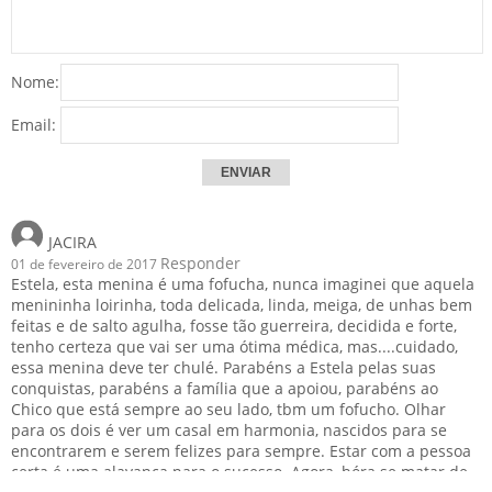
Nome:
Email:
JACIRA
Responder
01 de fevereiro de 2017
Estela, esta menina é uma fofucha, nunca imaginei que aquela
menininha loirinha, toda delicada, linda, meiga, de unhas bem
feitas e de salto agulha, fosse tão guerreira, decidida e forte,
tenho certeza que vai ser uma ótima médica, mas....cuidado,
essa menina deve ter chulé. Parabéns a Estela pelas suas
conquistas, parabéns a família que a apoiou, parabéns ao
Chico que está sempre ao seu lado, tbm um fofucho. Olhar
para os dois é ver um casal em harmonia, nascidos para se
encontrarem e serem felizes para sempre. Estar com a pessoa
certa é uma alavanca para o sucesso. Agora, bóra se matar de