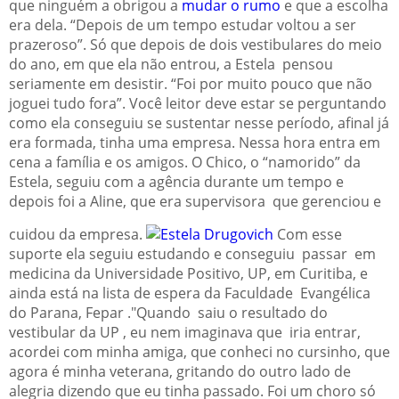
que ninguém a obrigou a
mudar o rumo
e que a escolha
era dela. “Depois de um tempo estudar voltou a ser
prazeroso”. Só que depois de dois vestibulares do meio
do ano, em que ela não entrou, a Estela pensou
seriamente em desistir. “Foi por muito pouco que não
joguei tudo fora”. Você leitor deve estar se perguntando
como ela conseguiu se sustentar nesse período, afinal já
era formada, tinha uma empresa. Nessa hora entra em
cena a família e os amigos. O Chico, o “namorido” da
Estela, seguiu com a agência durante um tempo e
depois foi a Aline, que era supervisora que gerenciou e
cuidou da empresa.
Com esse
suporte ela seguiu estudando e conseguiu passar em
medicina da Universidade Positivo, UP, em Curitiba, e
ainda está na lista de espera da Faculdade Evangélica
do Parana, Fepar ."Quando saiu o resultado do
vestibular da UP , eu nem imaginava que iria entrar,
acordei com minha amiga, que conheci no cursinho, que
agora é minha veterana, gritando do outro lado de
alegria dizendo que eu tinha passado. Foi um choro só