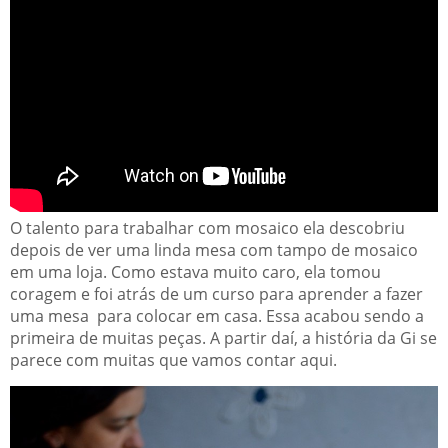
O talento para trabalhar com mosaico ela descobriu
depois de ver uma linda mesa com tampo de mosaico
em uma loja. Como estava muito caro, ela tomou
coragem e foi atrás de um curso para aprender a fazer
uma mesa para colocar em casa. Essa acabou sendo a
primeira de muitas peças. A partir daí, a história da Gi se
parece com muitas que vamos contar aqui.