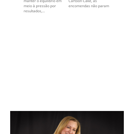
manter o equilíbrio em
Cartoon Cake, as
meio à pressão por
encomendas não param
resultados,...