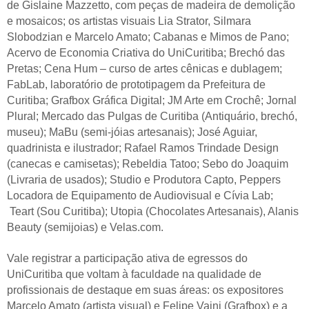
de Gislaine Mazzetto, com peças de madeira de demolição
e mosaicos; os artistas visuais Lia Strator, Silmara
Slobodzian e Marcelo Amato; Cabanas e Mimos de Pano;
Acervo de Economia Criativa do UniCuritiba; Brechó das
Pretas; Cena Hum – curso de artes cênicas e dublagem;
FabLab, laboratório de prototipagem da Prefeitura de
Curitiba; Grafbox Gráfica Digital; JM Arte em Crochê; Jornal
Plural; Mercado das Pulgas de Curitiba (Antiquário, brechó,
museu); MaBu (semi-jóias artesanais); José Aguiar,
quadrinista e ilustrador; Rafael Ramos Trindade Design
(canecas e camisetas); Rebeldia Tatoo; Sebo do Joaquim
(Livraria de usados); Studio e Produtora Capto, Peppers
Locadora de Equipamento de Audiovisual e Cívia Lab;
Teart (Sou Curitiba); Utopia (Chocolates Artesanais), Alanis
Beauty (semijoias) e Velas.com.
Vale registrar a participação ativa de egressos do
UniCuritiba que voltam à faculdade na qualidade de
profissionais de destaque em suas áreas: os expositores
Marcelo Amato (artista visual) e Felipe Vaini (Grafbox) e a