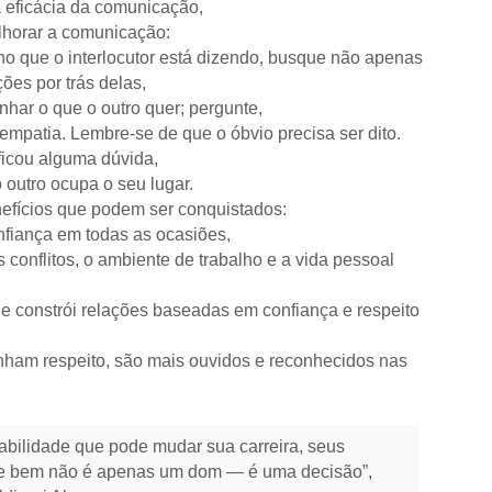
a eficácia da comunicação,
lhorar a comunicação:
o que o interlocutor está dizendo, busque não apenas
es por trás delas,
har o que o outro quer; pergunte,
empatia. Lembre-se de que o óbvio precisa ser dito.
ficou alguma dúvida,
 outro ocupa o seu lugar.
nefícios que podem ser conquistados:
fiança em todas as ocasiões,
onflitos, o ambiente de trabalho e a vida pessoal
de constrói relações baseadas em confiança e respeito
anham respeito, são mais ouvidos e reconhecidos nas
bilidade que pode mudar sua carreira, seus
se bem não é apenas um dom — é uma decisão”,