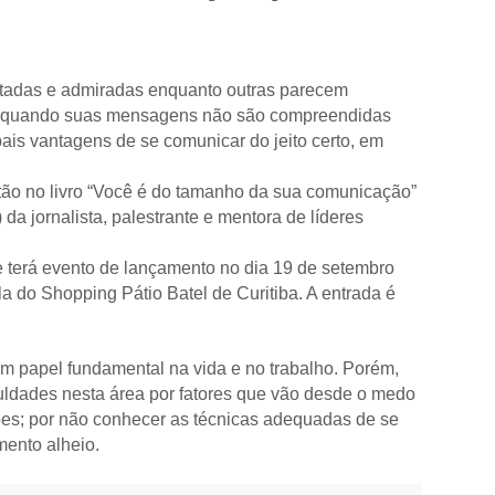
o
itadas e admiradas enquanto outras parecem
êm quando suas mensagens não são compreendidas
pais vantagens de se comunicar do jeito certo, em
tão no livro “Você é do tamanho da sua comunicação”
da jornalista, palestrante e mentora de líderes
e terá evento de lançamento no dia 19 de setembro
Vila do Shopping Pátio Batel de Curitiba. A entrada é
m papel fundamental na vida e no trabalho. Porém,
culdades nesta área por fatores que vão desde o medo
iões; por não conhecer as técnicas adequadas de se
mento alheio.