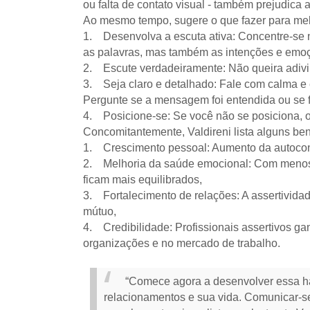
ou falta de contato visual - também prejudica 
Ao mesmo tempo, sugere o que fazer para me
1. Desenvolva a escuta ativa: Concentre-se n
as palavras, mas também as intenções e emoçõ
2. Escute verdadeiramente: Não queira adivin
3. Seja claro e detalhado: Fale com calma e 
Pergunte se a mensagem foi entendida ou se 
4. Posicione-se: Se você não se posiciona, o
Concomitantemente, Valdireni lista alguns be
1. Crescimento pessoal: Aumento da autocon
2. Melhoria da saúde emocional: Com menos c
ficam mais equilibrados,
3. Fortalecimento de relações: A assertivida
mútuo,
4. Credibilidade: Profissionais assertivos g
organizações e no mercado de trabalho.
“Comece agora a desenvolver essa ha
relacionamentos e sua vida. Comunicar-