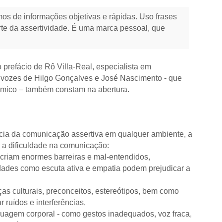
s de informações objetivas e rápidas. Uso frases
arte da assertividade. É uma marca pessoal, que
refácio de Rô Villa-Real, especialista em
 vozes de Hilgo Gonçalves e José Nascimento - que
êmico – também constam na abertura.
ância da comunicação assertiva em qualquer ambiente, a
a a dificuldade na comunicação:
criam enormes barreiras e mal-entendidos,
idades como escuta ativa e empatia podem prejudicar a
ças culturais, preconceitos, estereótipos, bem como
 ruídos e interferências,
nguagem corporal - como gestos inadequados, voz fraca,