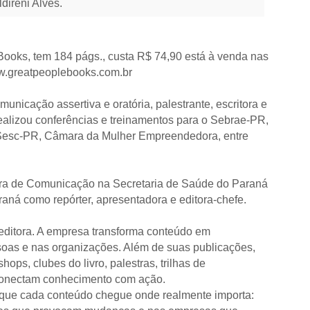
ldireni Alves.
 Books, tem 184 págs., custa R$ 74,90 está à venda nas
www.greatpeoplebooks.com.br
omunicação assertiva e oratória, palestrante, escritora e
lizou conferências e treinamentos para o Sebrae-PR,
Sesc-PR, Câmara da Mulher Empreendedora, entre
ora de Comunicação na Secretaria de Saúde do Paraná
aná como repórter, apresentadora e editora-chefe.
editora. A empresa transforma conteúdo em
soas e nas organizações. Além de suas publicações,
hops, clubes do livro, palestras, trilhas de
 conectam conhecimento com ação.
r que cada conteúdo chegue onde realmente importa: