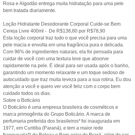
Rosa e Algodão entrega muita hidratação para uma pele
bem tratada diariamente.
Loção Hidratante Desodorante Corporal Cuide-se Bem
Cereja Livre 400ml - De R$138,80 por R$78,90
Esta loção corporal traz tudo o que você precisa para uma
pele macia e envolta em uma fragrância pura e delicada.
Com 96% de ingredientes naturais, ela foi pensada para
cuidar de você com uma textura leve que absorve
rapidamente na pele. É ideal para ser usada após o banho,
garantindo um momento relaxante e um toque sedoso de
autocuidado que traz muita leveza para a sua rotina. Eu dou
atenção a você e quero ver você feliz com o corpo bem
cuidado todos os dias.
Sobre o Boticário
O Boticário é uma empresa brasileira de cosméticos e
marca primogênita do Grupo Boticário. A marca de
perfumaria preferida dos brasileiros* foi inaugurada em
1977, em Curitiba (Paraná), e tem a maior rede
franqueada** de Beleza e Bem-estar do Brasil, além de ser