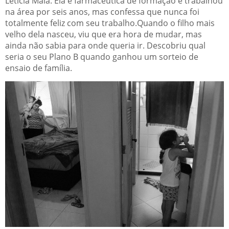
Letícia Maia. Ela é farmacêutica de formação e trabalhou
na área por seis anos, mas confessa que nunca foi
totalmente feliz com seu trabalho.Quando o filho mais
velho dela nasceu, viu que era hora de mudar, mas
ainda não sabia para onde queria ir. Descobriu qual
seria o seu Plano B quando ganhou um sorteio de
ensaio de família.