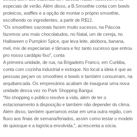
especiais de verão. Além disso, a B.Smoothie conta com bowls
proteicos, waffles e a opção de montar o próprio smoothie,
escolhendo os ingredientes, a partir de R$12.
“Os smoothies sazonais fazem muito sucesso, na Páscoa
fazemos uns mais chocolatudos, no Natal, um de cereja, no
Halloween o Pumpkin Spice, que leva leite, abóbora, banana,
mel, mix de especiarias e tâmara e fez tanto sucesso que entrou
pro nosso cardápio fixo”, conta
A primeira unidade, de rua, na Brigadeiro Franco, em Curitiba,
conta com cozinha industrial e estoque. No local a ideia é que as
pessoas peçam os smoothies e bowls e também consumam, na
arquibancada. Os empresários acabam de inaugurar uma nova
unidade dessa vez no Park Shopping Barigui.
“No shopping o público resolve a vida, além de ter o
estacionamento à disposição e também não depender do clima.
Além disso, também queríamos estar em uma outra região, com
fluxo aos finais de semana/feriados, assim como testar o modelo
de quiosque e a logística envolvida.”, acrescenta a sócia.