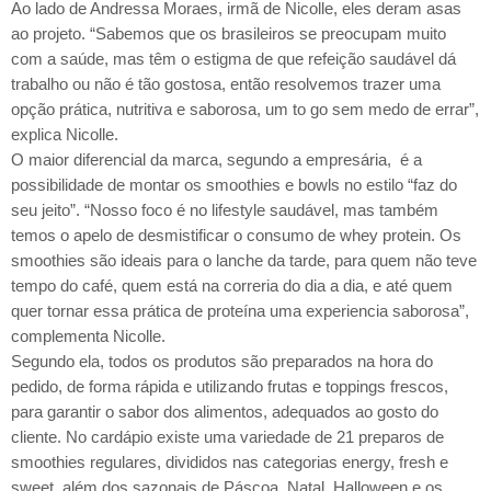
Ao lado de Andressa Moraes, irmã de Nicolle, eles deram asas
ao projeto. “Sabemos que os brasileiros se preocupam muito
com a saúde, mas têm o estigma de que refeição saudável dá
trabalho ou não é tão gostosa, então resolvemos trazer uma
opção prática, nutritiva e saborosa, um to go sem medo de errar”,
explica Nicolle.
O maior diferencial da marca, segundo a empresária, é a
possibilidade de montar os smoothies e bowls no estilo “faz do
seu jeito”. “Nosso foco é no lifestyle saudável, mas também
temos o apelo de desmistificar o consumo de whey protein. Os
smoothies são ideais para o lanche da tarde, para quem não teve
tempo do café, quem está na correria do dia a dia, e até quem
quer tornar essa prática de proteína uma experiencia saborosa”,
complementa Nicolle.
Segundo ela, todos os produtos são preparados na hora do
pedido, de forma rápida e utilizando frutas e toppings frescos,
para garantir o sabor dos alimentos, adequados ao gosto do
cliente. No cardápio existe uma variedade de 21 preparos de
smoothies regulares, divididos nas categorias energy, fresh e
sweet, além dos sazonais de Páscoa, Natal, Halloween e os