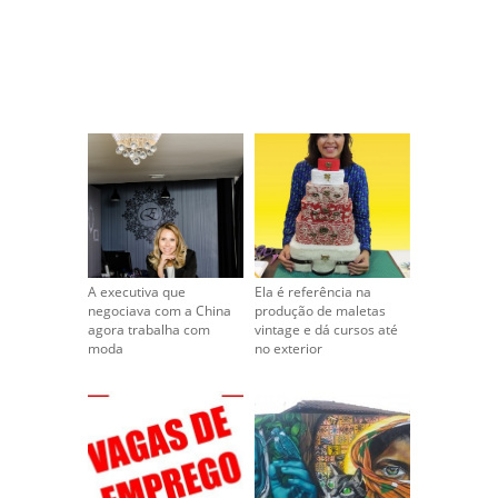
A executiva que
Ela é referência na
negociava com a China
produção de maletas
agora trabalha com
vintage e dá cursos até
moda
no exterior