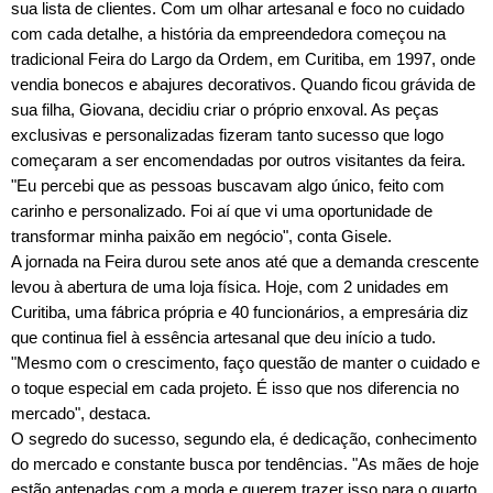
sua lista de clientes. Com um olhar artesanal e foco no cuidado
com cada detalhe, a história da empreendedora começou na
tradicional Feira do Largo da Ordem, em Curitiba, em 1997, onde
vendia bonecos e abajures decorativos. Quando ficou grávida de
sua filha, Giovana, decidiu criar o próprio enxoval. As peças
exclusivas e personalizadas fizeram tanto sucesso que logo
começaram a ser encomendadas por outros visitantes da feira.
"Eu percebi que as pessoas buscavam algo único, feito com
carinho e personalizado. Foi aí que vi uma oportunidade de
transformar minha paixão em negócio", conta Gisele.
A jornada na Feira durou sete anos até que a demanda crescente
levou à abertura de uma loja física. Hoje, com 2 unidades em
Curitiba, uma fábrica própria e 40 funcionários, a empresária diz
que continua fiel à essência artesanal que deu início a tudo.
"Mesmo com o crescimento, faço questão de manter o cuidado e
o toque especial em cada projeto. É isso que nos diferencia no
mercado", destaca.
O segredo do sucesso, segundo ela, é dedicação, conhecimento
do mercado e constante busca por tendências. "As mães de hoje
estão antenadas com a moda e querem trazer isso para o quarto