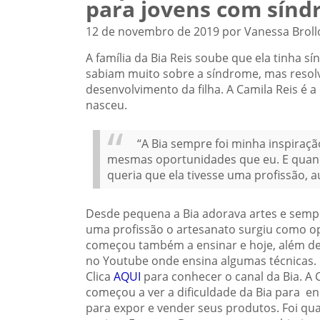
para jovens com sín
12 de novembro de 2019 por Vanessa Broll
A família da Bia Reis soube que ela tinha
sabiam muito sobre a síndrome, mas resolv
desenvolvimento da filha. A Camila Reis é a
nasceu.
“A Bia sempre foi minha inspiraçã
mesmas oportunidades que eu. E quando
queria que ela tivesse uma profissão, a
Desde pequena a Bia adorava artes e sempre
uma profissão o artesanato surgiu como op
começou também a ensinar e hoje, além de a
no Youtube onde ensina algumas técnicas.
Clica
AQUI
para conhecer o canal da Bia. A
começou a ver a dificuldade da Bia para e
para expor e vender seus produtos. Foi qua