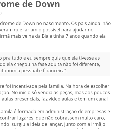
drome de Down
o
 síndrome de Down no nascimento. Os pais ainda não
eram que fariam o possível para ajudar no
 irmã mais velha da Bia e tinha 7 anos quando ela
o pra tudo e eu sempre quis que ela tivesse as
 ela chegou na fase adulta não foi diferente,
utonomia pessoal e financeira”.
 foi incentivada pela família. Na hora de escolher
ção. No início só vendia as peças, mas aos poucos
ulas presenciais, faz vídeo aulas e tem um canal
 Camila é formada em administração de empresas e
ncontrar lugares, que não cobrassem muito caro,
ndo surgiu a ideia de lançar, junto com a irmã,o