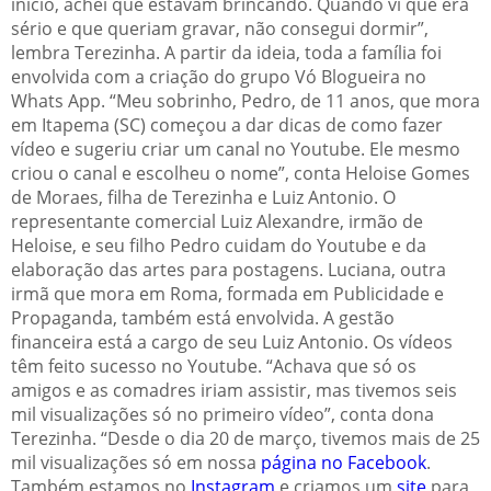
início, achei que estavam brincando. Quando vi que era
sério e que queriam gravar, não consegui dormir”,
lembra Terezinha. A partir da ideia, toda a família foi
envolvida com a criação do grupo Vó Blogueira no
Whats App. “Meu sobrinho, Pedro, de 11 anos, que mora
em Itapema (SC) começou a dar dicas de como fazer
vídeo e sugeriu criar um canal no Youtube. Ele mesmo
criou o canal e escolheu o nome”, conta Heloise Gomes
de Moraes, filha de Terezinha e Luiz Antonio. O
representante comercial Luiz Alexandre, irmão de
Heloise, e seu filho Pedro cuidam do Youtube e da
elaboração das artes para postagens. Luciana, outra
irmã que mora em Roma, formada em Publicidade e
Propaganda, também está envolvida. A gestão
financeira está a cargo de seu Luiz Antonio. Os vídeos
têm feito sucesso no Youtube. “Achava que só os
amigos e as comadres iriam assistir, mas tivemos seis
mil visualizações só no primeiro vídeo”, conta dona
Terezinha. “Desde o dia 20 de março, tivemos mais de 25
mil visualizações só em nossa
página no Facebook
.
Também estamos no
Instagram
e criamos um
site
para