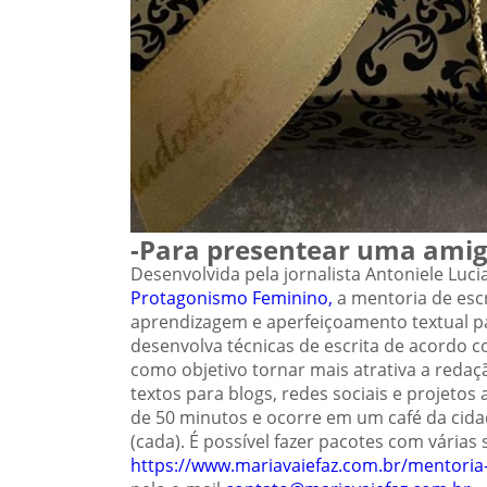
-Para presentear uma amig
Desenvolvida pela jornalista Antoniele Luc
Protagonismo Feminino,
a mentoria de escr
aprendizagem e aperfeiçoamento textual par
desenvolva técnicas de escrita de acordo 
como objetivo tornar mais atrativa a reda
textos para blogs, redes sociais e projet
de 50 minutos e ocorre em um café da cidad
(cada). É possível fazer pacotes com vária
https://www.mariavaiefaz.com.
br/mentoria-