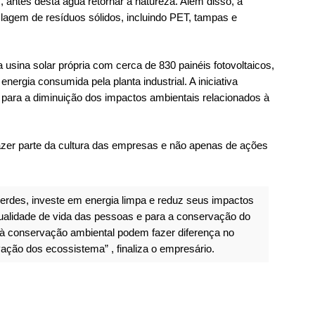
, antes desta água retornar a natureza. Além disso, a
lagem de resíduos sólidos, incluindo PET, tampas e
sina solar própria com cerca de 830 painéis fotovoltaicos,
rgia consumida pela planta industrial. A iniciativa
 para a diminuição dos impactos ambientais relacionados à
azer parte da cultura das empresas e não apenas de ações
rdes, investe em energia limpa e reduz seus impactos
 qualidade de vida das pessoas e para a conservação do
 à conservação ambiental podem fazer diferença no
ação dos ecossistema” , finaliza o empresário.