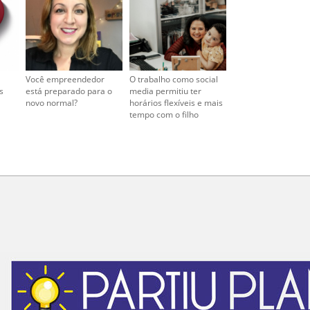
Você empreendedor
O trabalho como social
s
está preparado para o
media permitiu ter
novo normal?
horários flexíveis e mais
tempo com o filho