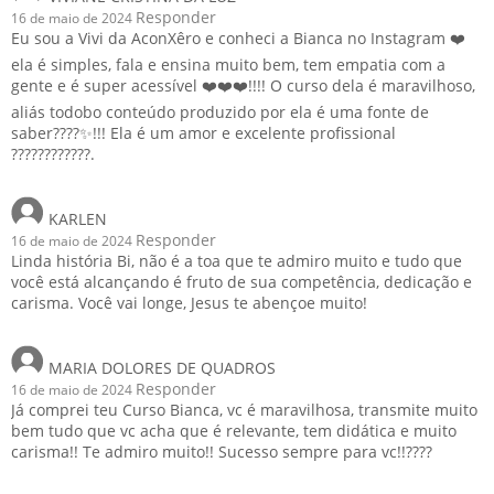
Responder
16 de maio de 2024
Eu sou a Vivi da AconXêro e conheci a Bianca no Instagram ❤️
ela é simples, fala e ensina muito bem, tem empatia com a
gente e é super acessível ❤️❤️❤️!!!! O curso dela é maravilhoso,
aliás todobo conteúdo produzido por ela é uma fonte de
saber????✨!!! Ela é um amor e excelente profissional
????????????.
KARLEN
Responder
16 de maio de 2024
Linda história Bi, não é a toa que te admiro muito e tudo que
você está alcançando é fruto de sua competência, dedicação e
carisma. Você vai longe, Jesus te abençoe muito!
MARIA DOLORES DE QUADROS
Responder
16 de maio de 2024
Já comprei teu Curso Bianca, vc é maravilhosa, transmite muito
bem tudo que vc acha que é relevante, tem didática e muito
carisma!! Te admiro muito!! Sucesso sempre para vc!!????