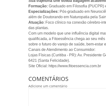
Sua trajetória une sólida bagagem acadêmi
Formação:
Graduado em Filosofia (PUCPR) 
Especializações:
Pós-graduado em Neurociênc
além de Doutorando em Naturopatia pela Sain
Atuação
: Foco clínico na conexão cérebro-int
das plantas.
Com um modelo que une influência digital mas
qualificada, a Fitoessência chega ao seu mês
sobre o futuro do varejo de saúde, bem-estar 
Canais de Atendimento ao Consumidor:
Lojas Físicas (Curitiba - PR): Av. Presidente 
6421 (Santa Felicidade).
Site Oficial: https://www.fitoessencia.com.br
COMENTÁRIOS
Adicione um comentário