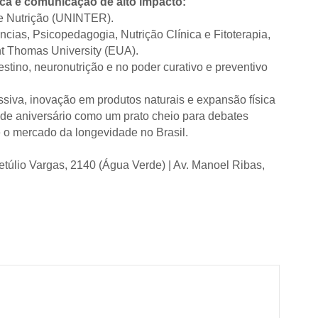
ca e comunicação de alto impacto:
e Nutrição (UNINTER).
ias, Psicopedagogia, Nutrição Clínica e Fitoterapia,
t Thomas University (EUA).
estino, neuronutrição e no poder curativo e preventivo
siva, inovação em produtos naturais e expansão física
 de aniversário como um prato cheio para debates
e o mercado da longevidade no Brasil.
Getúlio Vargas, 2140 (Água Verde) | Av. Manoel Ribas,