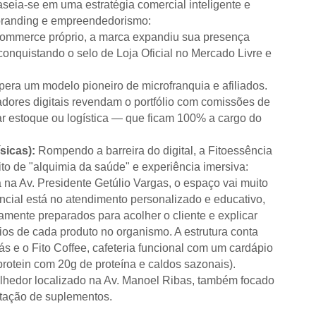
seia-se em uma estratégia comercial inteligente e
, branding e empreendedorismo:
commerce próprio, a marca expandiu sua presença
conquistando o selo de Loja Oficial no Mercado Livre e
era um modelo pioneiro de microfranquia e afiliados.
adores digitais revendam o portfólio com comissões de
r estoque ou logística — que ficam 100% a cargo do
sicas):
Rompendo a barreira do digital, a Fitoessência
ito de "alquimia da saúde" e experiência imersiva:
a na Av. Presidente Getúlio Vargas, o espaço vai muito
encial está no atendimento personalizado e educativo,
amente preparados para acolher o cliente e explicar
os de cada produto no organismo. A estrutura conta
e o Fito Coffee, cafeteria funcional com um cardápio
rotein com 20g de proteína e caldos sazonais).
hedor localizado na Av. Manoel Ribas, também focado
ntação de suplementos.