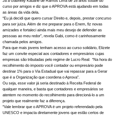
Já a Gabrielly Kauane de Ramos Lima de 16 anos soube do
curso por amigos e diz que o APROVA está ajudando em todas
as áreas da vida dela.
“Eu já decidi que quero cursar Direito e, depois, prestar concurso
para ser juíza. Além de me preparar para o Enem, fiz novas
amizades e fortaleci ainda mais meu desejo de defender as
pessoas ao meu redor”, revela Gabi, como é carinhosamente
chamada pelos amigos.
Para que mais jovens tenham acesso ao curso solidário, Elizete
faz um convite especial aos contadores e empresários cujas
empresas são tributadas pelo regime de Lucro Real: “Na hora do
recolhimento do imposto você contador ou empresário pode
destinar 1% para o Via Estadual que vai repassar para a Gerar
que é a Organização que coordena o Aprova”.
Ou seja, esse valor já seria destinado à Receita Federal de
qualquer maneira, e basta que contadores e empresários se
atentem no momento do recolhimento para direcioná-lo a um
projeto que realmente faz a diferença.
“Vale lembrar que o APROVA é um projeto referendado pela
UNESCO e impacta diretamente jovens que estão certos de