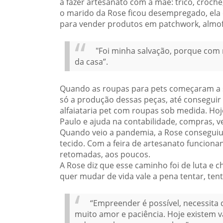
a fazer artesanato com a mãe: tricô, cro
o marido da Rose ficou desempregado, ela
para vender produtos em patchwork, almof
"Foi minha salvação, porque com 
da casa”.
Quando as roupas para pets começaram a se
só a produção dessas peças, até conseguir 
alfaiataria pet com roupas sob medida. Ho
Paulo e ajuda na contabilidade, compras, 
Quando veio a pandemia, a Rose conseguiu
tecido. Com a feira de artesanato funciona
retomadas, aos poucos.
A Rose diz que esse caminho foi de luta e 
quer mudar de vida vale a pena tentar, tent
“Empreender é possível, necessita d
muito amor e paciência. Hoje existem v