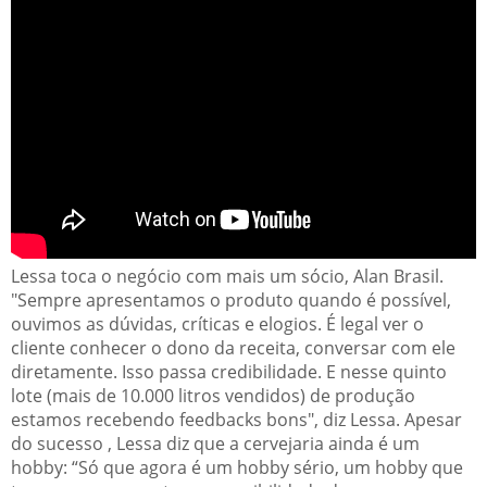
Lessa toca o negócio com mais um sócio, Alan Brasil.
"Sempre apresentamos o produto quando é possível,
ouvimos as dúvidas, críticas e elogios. É legal ver o
cliente conhecer o dono da receita, conversar com ele
diretamente. Isso passa credibilidade. E nesse quinto
lote (mais de 10.000 litros vendidos) de produção
estamos recebendo feedbacks bons", diz Lessa. Apesar
do sucesso , Lessa diz que a cervejaria ainda é um
hobby: “Só que agora é um hobby sério, um hobby que