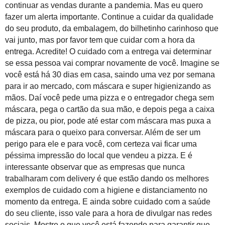
continuar as vendas durante a pandemia.
Mas eu quero
fazer um alerta importante. Continue a cuidar da qualidade
do seu produto, da embalagem, do bilhetinho carinhoso que
vai junto, mas por favor tem que cuidar com a hora da
entrega. Acredite! O cuidado com a entrega vai determinar
se essa pessoa vai comprar novamente de você.
Imagine se
você está há 30 dias em casa, saindo uma vez por semana
para ir ao mercado,
com máscara
e super higienizando as
mãos
. Daí você pede uma pizza e o entregador chega sem
máscara, pega o cartão da sua mão, e depois pega a caixa
de pizza,
ou pior, pode até estar com máscara mas puxa a
máscara para o queixo para conversar.
Além
de ser um
p
erigo para ele e para você,
com certeza vai ficar uma
péssima impressão do local que vendeu a pizza. E é
interessante observar que as empresas que nunca
trabalharam com
delivery
é
que estão dando os melhores
exemplos de cuidado com a higiene e distanciamento no
momento
da entrega.
E
ainda sobre cuidado com a saúde
do seu cliente,
isso vale para a hora de divulgar nas redes
sociais .Mostre o que você está fazendo para garantir que