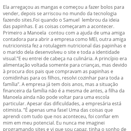
Ela arregaçou as mangas e começou a fazer bolos para
vender, depois se arriscou no mundo da tecnologia
fazendo sites.Foi quando o Samuel lembrou da ideia
das papinhas. E as coisas começaram a acontecer.
Primeiro a Manoela contou com a ajuda de uma amiga
contadora para abrir a empresa como MEI, outra amiga
nutricionista fez a rotulagem nutricional das papinhas e
o marido dela desenvolveu o site e toda a identidade
visual.”E eu entrei de cabeça na culinária. A princípio era
alimentação voltada somente para crianças, mas devido
à procura dos pais que compravam as papinhas e
comidinhas para os filhos, resolvi cozinhar para toda a
família”. A empresa já tem dois anos, mas a situação
financeira da família não é a mesma de antes, a filha da
Manoela ainda não pode voltar para uma escola
particular. Apesar das dificuldades, a empresária está
otimista. ”É apenas uma fase! Uma das coisas que
aprendi com tudo que nos aconteceu, foi confiar em
mim em meu potencial. Eu nunca me imaginei
programando sites e vi que sou capaz, tinha o sonho de