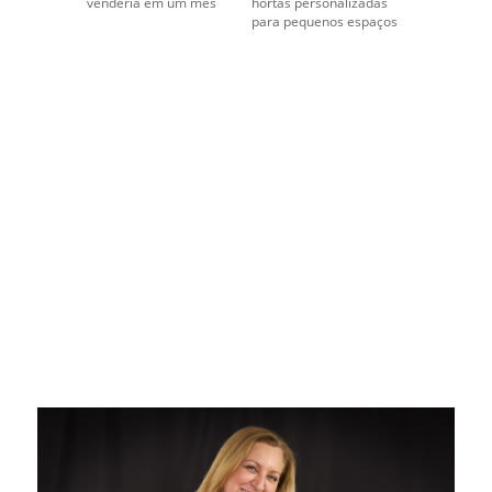
venderia em um mês
hortas personalizadas
para pequenos espaços