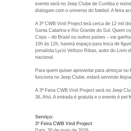
evento será no Jeep Clube de Curitiba e reúne
dialogam com o universo do futebol. A feira ac
A 3ª CWB Vinil Project terá cerca de 12 mil di
Santa Catarina e Rio Grande do Sul. Quem c
Copa – do Brasil ou outros países – vai ganh
10h às 12h, haverá espaço para troca de figu
jornalista Lycio Vellozo Ribas, autor do
Livro 
nacional.
Para quem quiser aproveitar para almoçar ou f
funciona no Jeep Clube, estará servindo feijo
A 3ª Feira CWB Vinil Project será no Jeep Cl
36, Ahú. A entrada é gratuita e o evento é pet f
Serviço:
3ª Feira CWB Vinil Project
Data: 30 de maio de 2026